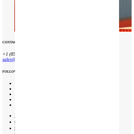
CONTACT INFO
+1 (850) 344 0 66
sales@qesco.co.uk
FOLLOW US
Início
Quem somos
Serviços