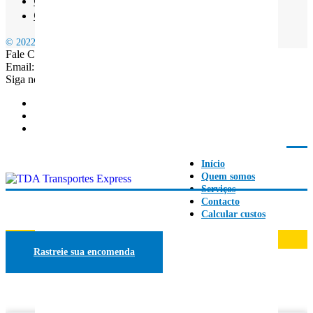
Contacto
Calcular custos
© 2022 TDA EXPRESS | Estafetas Expressos em Lisboa
Fale Connosco: +351 968 165 196
Email: geral.transportestda@gmail.com
Siga nossas redes
Início
Quem somos
Serviços
Contacto
Calcular custos
Gerenciamento de contas
Rastreie sua encomenda