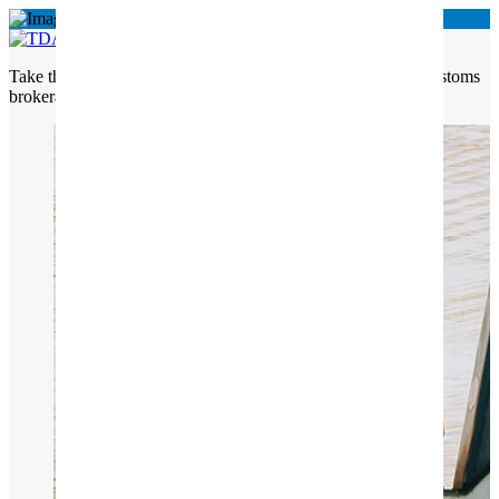
Take the complexity out of customs Freight Solutions with customs
brokerage services