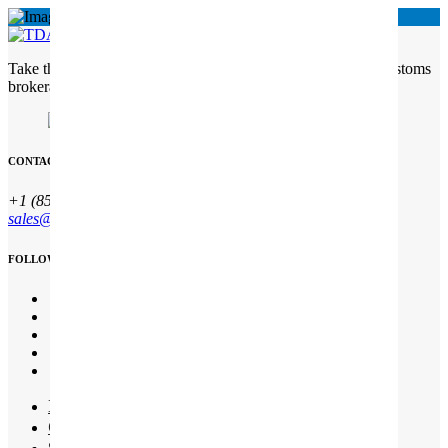
Take the complexity out of customs Freight Solutions with customs
brokerage services
CONTACT INFO
+1 (850) 344 0 66
sales@qesco.co.uk
FOLLOW US
Início
Quem somos
Serviços