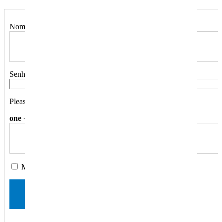
Nome de utilizador ou endereço de email
Senha
Please enter an answer in digits:
one + two =
Manter sessão