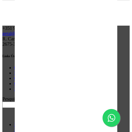
+351 968 165 196
geral@tdaexpress.pt
R. Carlos José Barreiros 8 A
2675-317 Odivelas - Lisboa - PT
Links Úteis
Quem Somos
Serviços
Contacto
Calculadora
Rastreio
Pesquisar
Pesquisar
Política de Privacidade
Livro de Reclamações