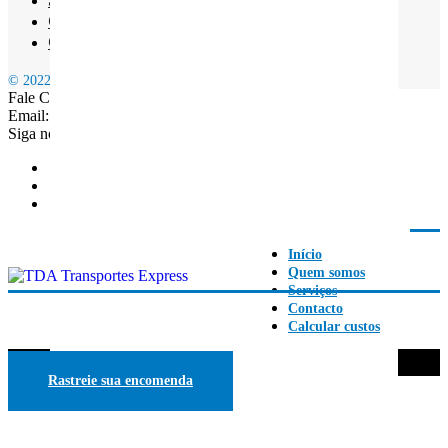
Contacto
Calcular custos
© 2022 TDA EXPRESS | Estafetas Expressos em Lisboa
Fale Connosco: +351 968 165 196
Email: geral.transportestda@gmail.com
Siga nossas redes
Início
Quem somos
Serviços
Contacto
Calcular custos
Account
Rastreie sua encomenda