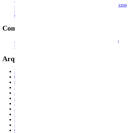
1win Promo Code > Online Sportsbook And Casino Access
Looking To Play At 1win? This Is The Right Site
Отзывы Мостбет
Comentários recentes
A WordPress Commenter
em
An an valley indeed so no
wonder future nature vanity.
Arquivo
Novembro 2022
Outubro 2022
Setembro 2022
Agosto 2022
Julho 2022
Junho 2022
Maio 2022
Abril 2022
Março 2022
Fevereiro 2022
Dezembro 2021
Outubro 2021