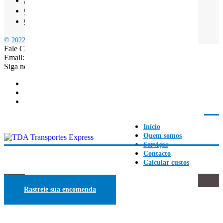
Contacto
Calcular custos
© 2022 TDA EXPRESS | Estafetas Expressos em Lisboa
Fale Connosco: +351 968 165 196
Email: geral.transportestda@gmail.com
Siga nossas redes
Início
Quem somos
Serviços
Contacto
Calcular custos
eines AktionscodesTag
Rastreie sua encomenda