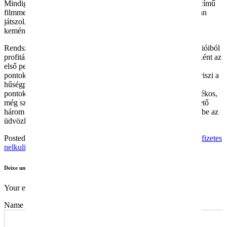
Mindig is szerettél volna játszani a „Ki akar lenni milliomos” című
filmmel, vagy hiányoznak a 70-es évek játékgépei? Ha gyakran
játszol, érdemes kihasználni a csodálatos napi ajánlatokat, és
kemény pénzt égetni.
Rendszeres játékosként nemcsak az Ice Casino vonzó promócióiból
profitálhat, hanem más előnyökből is. Az Ice Casino játékosaként az
első perctől kezdve részt vesz a hűségprogramban. Tétjeiért
pontokat rendel, amelyek jóváírják Önt, ami egyrészt feljebb viszi a
hűségprogramban. Másrészt valódi pénzben szerezheti meg a
pontokat, és így növelheti játékköltségkeretét. Mert értékes játékos,
még születésnapi ajándékot is vesz tőlünk.A regisztrációt követő
három napon belül lépjen be játékosprofilja „Bónuszok” részébe az
üdvözlő bónusz aktiválásához.
Posted in
Sem categoria
Tagged
arra hogy
,
befizetes nelkul
,
befizetes
nelkuli
,
ingyenes porgetesek
,
ingyenes porgetest
Deixe um comentário
Your email address will not be published.
Name