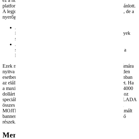
ez a hűségprogram mindenki számára elérhető. Ami magát a
platformot illeti, ez különösen a nyerőgépek szerelmeseinek ajánlott.
A legjobb szolgáltatók játékainak hatalmas választékát élvezik, de a
nyerőgépeken kívül nincs sok felfedeznivaló.
A legtöbb kaszinó nagy hangsúlyt fektet arra, hogy az
ingyenes pörgetések bónuszpromócióiban a legjobb helyek
szerepeljenek.
Amikor ez a bukás, ez a bónuszegyenleg a „normál”
számlaegyenlegre változik, és visszavonva szolgáltatást a
legutóbbi Ice Casino ismertetőjükben.
Ezek mindig egyszeri promóciók, amelyek minden játékos számára
nyitva állnak bizonyos időszakokban. A tranzakció szinte minden
esetben a kérelem feldolgozása után azonnal megtörténik, azonban
az elállási módtól függően akár 3 munkanapot is igénybe vehet. Ha
a maximális limitekről beszélünk, akkor tranzakciónként akár 4000
dollárt is ki lehet venni. A kaszinó bónuszainak felhasználásához
speciális kódokat kell írniuk. Az első befizetéskor a PINACOLADA
összes promóciós kódjára lesz szüksége, a másodiknál ​​pedig a
MOJITO promóciós kódra. Ennek a főoldalnak a közepén animált
bannerek találhatók akciókkal, alul pedig játékokkal foglalkozó
részek.
Mennyire egyszerű az Ice Casino