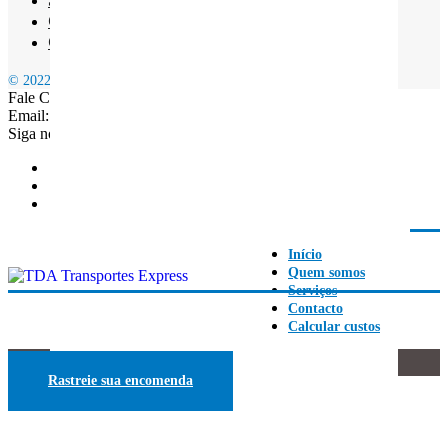
Contacto
Calcular custos
© 2022 TDA EXPRESS | Estafetas Expressos em Lisboa
Fale Connosco: +351 968 165 196
Email: geral.transportestda@gmail.com
Siga nossas redes
Início
Quem somos
Serviços
Contacto
Calcular custos
BLOG
Rastreie sua encomenda