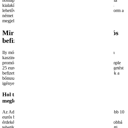
honlapja friss és modern benyomást kelt. A fő lapok minimalista
kialakítása az áttekinthetőséget szolgálja, és még az újoncok is
lehetővé teszi, hogy pillanatok alatt eligazodjanak. A chipplatform a
német és az angol nyelven kívül számos más nyelven is
megjeleníthető, ami a nemzetközi tájékozottság mellett szól.
Mire kell figyelni a legvadabb, 10 eurós
befizetés nélküli bónusz esetén
Ily módon kockázatmentesen, befizetés nélkül ismerheti meg a
kaszinó játékainak és szolgáltatásainak teljes választékát. A
promóciós időszaktól függően választhat az Ice Gambling Temple
25 eurós kedvezményt befizetés nélkül, vagy 50 ingyenes pörgetést
befizetés nélkül. Ha ezek a bónuszok másként nem szerepelnek a
bónusz részben, lépjen kapcsolatba az ügyfélszolgálattal, és
igényelje az exkluzív befizetés nélküli bónuszt.
Hol találom a legjobb online kaszinó bónuszt a
meglévő ügyfelek számára?
Az Adlerslotsnál arra törekszem, hogy az ilyen nőknek a legjobb 10
eurós befizetés nélküli bónuszajánlatokat biztosítsam.Ennek
érdekében meg fogok nézni néhány olyan funkciót, amelyek jobbá
tehetik a bónuszt, mint egy másik. Példaként a bónuszok közötti