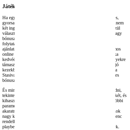
Játékok
Ha egy Ice Spieltempel 2022-es befizetés nélküli bónuszt keres,
gyorsan megtalálja, amit keres. A szolgáltató nem csak egy, hanem
két ingyenes bónuszt kínál minden új vásárlónak, amelyek közül
választhat. Szabadon dönthet arról, hogy ingyenes pörgetést vagy
bónuszjóváírást szeretne-e kapni. Kár azonban, hogy a játék
folytatásához legkésőbb az ICE Casino No Deposit Code
ajánlatának megszűnésekor befizetésre van szükség. Míg számos
online kaszinó szabványosítja az ingyenes játékot “csak a móka
kedvéért”, az ICE Casino kizárólag a valódi pénzes nyereményekre
támaszkodik a “játékpénz” helyett. Bárki, aki emiatt aggódik, jó
kezekben van az ICE Casino nem hivatalos alkalmazottjával (a
Stasival), és a regisztráció után azonnal részesülhet a különleges
bónuszokból.
És minél fontosabb időt tölt itt, annál fontosabb szeretne maradni,
tekintettel arra, hogy megvásárolja a 2200 szerencsejáték egyikét, és
kihasználja a fenti részvények valamelyikét. Mivel a kaszinó többi
paramétere sem marad el semmiben, nincs okunk ennek az
akaratnak ellenállni. A cég a játékok széles választékával és azok
nagy komolyságával meggyőz. Mivel itt minden szükséges licenc
rendelkezésre áll, könnyedén játszhatsz, mert nem csak a fair
playben vagy biztos, hanem gyakori ellenőrzéseket is végeznek.