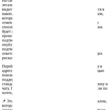
На сайте БК «Леон», в отличие от большинства других
легальных российских операторов, нет прямых
видеотрансляций спортивных матчей. Её суть заключается в
накоплении и использовании «Леонов» — бонусных очков,
которые даются пользователям за любые ставки, кроме
отменённых. Оператор предлагает клиентам только один
способ подтвердить личность. По вашему номеру телефона
будет автоматически создан Qiwi-Кошелёк. Если вы уже
прошли идентификацию Qiwi-Кошелька, повторное
подтверждение личности не потребуется. Используя
опубликованную на сайте информацию, пользователь
подтверждает, что ознакомлен и согласен с правилами
ответственной игры, а также знает обо всех существующих
рисках азартных игр.
Перейти на него можно либо после ввода полного адреса в
адресной строке браузера, либо воспользовавшись помощью
поисковых систем. Связаться с операторами службы
поддержки букмекерской конторы LEON можно по
стандартным каналам связи — электронной почте, телефону и
чату. Приходится задавать уточняющие вопросы в чате или по
почте, чтобы добиться полного ответа.
📌 Это полная копия основного ресурса, именуемая зеркалом,
которая отличается исключительно адресом. Зеркала
создаются для обхода блокировок либо в случае, если сайт не