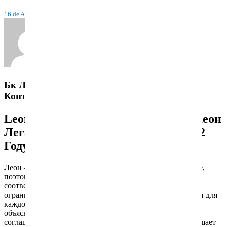
16 de Agosto, 2022
Tiago TDA
by
Бк Леон Официальный Сайт Букмекерской
Конторы Leon Ru
Leon Ru Ставки Сервис И Услуги Леон
Легальные Ставки На Спорт В 2022
Году
Леон — уделяет большое внимание технической стороне,
поэтому сбои на сайте этого букмекера — редкость. 📌 В
соответствии с правилами, организатор имеет право
ограничить размер минимальной и максимальной ставки для
каждого отдельного игрока по своему усмотрению и без
объяснения причин. При регистрации в конторе вы
соглашаетесь с этим правилом. Обычно букмeкeр уменьшает