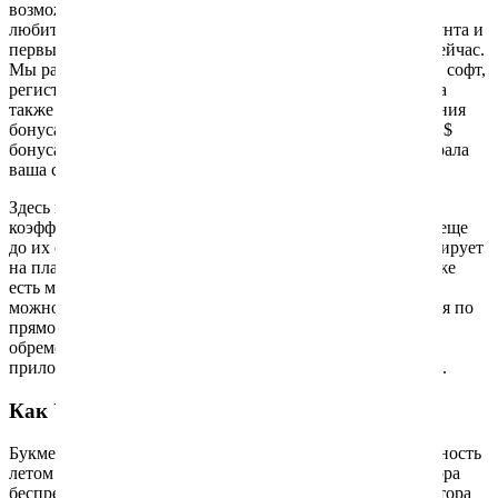
возможное, чтобы привлечь максимальное количество
любителей ставок. Подробнее о процессе создания аккаунта и
первых шагах на сайте букмекера узнать можно прямо сейчас.
Мы расскажем про официальный сайт Леон, мобильный софт,
регистрацию и верификацию, линию ставок и роспись, а
также пополнение счета и вывод денег. Для обналичивания
бонуса необходимо набрать 25 очков «леон» за каждый 1$
бонуса. «Леоны» начисляются независимо от того выиграла
ваша ставка или проиграла.
Здесь каждый человек, даже без регистрации, рядом с
коэффициентами может открыто видеть лимиты ставок еще
до их оформления. Букмекерская компания «Леон» оперирует
на платформе собственной разработки. У букмекера также
есть мобильные приложения для iOS и Android, которые
можно скачать как с App Store и Play Market, так и пройдя по
прямой ссылке с сайта компании. Для тех, кто не желает
обременять мобильное устройство дополнительными
приложениями, есть адаптивная мобильная версия сайта.
Как Узнать Результаты Матчей?
Букмекерская контора “Леон” Леон начала свою деятельность
летом 2007-го, так что вскоре уже будет 10 лет, как контора
беспрерывно работает в странах СНГ. Букмекерская контора