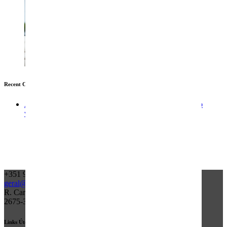
Recent Comments
A WordPress Commenter
em
An an valley indeed so no
wonder future nature vanity.
+351 968 165 196
geral@tdaexpress.pt
R. Carlos José Barreiros 8 A
2675-317 Odivelas - Lisboa - PT
Links Úteis