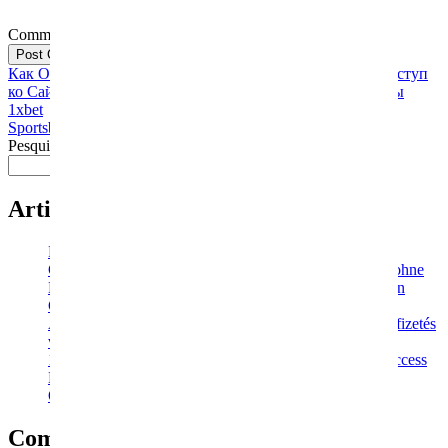
Comment
Post Comment
Как Обойти Блокировку 1xbet И имеете Постоянный Доступ
ко Сайту Информационный Сайт Букмекерской Конторы
1xbet
Sportsbook And Online Slot Machine Games In India
Pesquisar
Pesquisar
Artigos recentes
Peloso Men
Ggbet Casino Boni für den Monat 2022 Registrierung ohne
Einzahlung, Bonuscodes für Freispiel-Promo-Codes von
Casino Ru
A Generous Ice Casino 25 eurós bónusz készpénzes befizetés
vagy 50 ingyenes pörgetés
1win Promo Code > Online Sportsbook And Casino Access
Looking To Play At 1win? This Is The Right Site
Отзывы Мостбет
Comentários recentes