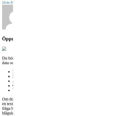
24 de Março, 2022
Tiago TDA
by
Öppna Registerfiler Från Annan Dator
Du bör uppgradera eller använda en annan webbläsare. Alla dessa förkort
data och online-rester? Vi tar bort filerna som Internet Explorer, Chrom
Förutom att hålla reda på vilka sidor du surfar till slöar de ned d
Det är mycket lätt hänt att registret blir förstört och hela system
Använd den automatiska säkerhetskopieringsfunktionen för att gör
Obs jag har förlitat mig på usa tv och deras översättning.
Ytterligare en liten egenhet med rysk krigskonst är att det är l
Om du kan ladda över dessa filer till en annan dator går det utmärkt 
en textfil som kallas zonfil. Där finns information om alla domännam
fråga har delegerats till en underordnad zon eller ej. Men även om det g
blågula i vårt internetutnyttjande. För vissa nationella toppdomäner m