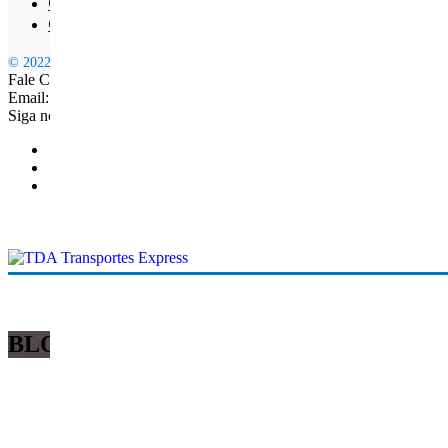
Contacto
Calcular custos
© 2022 TDA EXPRESS | Estafetas Expressos em Lisboa
Fale Connosco: +351 968 165 196
Email: geral.transportestda@gmail.com
Siga nossas redes
BLOG