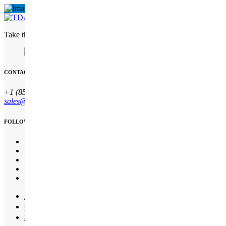
Take the complexity out of customs Freight Solutions with customs b
CONTACT INFO
+1 (850) 344 0 66
sales@qesco.co.uk
FOLLOW US
Início
Quem somos
Serviços