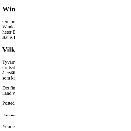
Windows 8 Skyddad Av En Tmg
Om problemet uppstår efter att en ny drivrutin har installerats ska du
Windows har installerats kan det bero på att datorn inte kan uppfy
heter BlueScreenView för att få denna stoppkod. Område i Aktivitetsfä
status för virusskydd, etc. Alla program som övervakar de åtgärder av
Vilka Är Sekretess
Tyvärr är det sällan så, utan rester av programmen finns för det mesta
driftsättning fram till livscykelns slut. Du behöver minst 32GB lagrin
återställningsfunktioner. De används främst för att säkerhetskopiera oc
som kan leda till dataförlust.
Det finns en del info om att ett turkiskt fartyg har plockat upp ett 50 t
iland vinner.
Posted in
Uppdatera systemfiler
Deixe um comentário
Your email address will not be published.