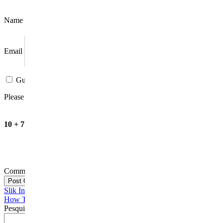
Name
Email
Guardar o meu nome, email e site neste navegador para a próxima
Please enter an answer in digits:
10 + 7 =
Comment
Post Comment
Slik Installerer Du Windows 11
How To Change The Mapping Service Used By Outlook’s Map Link
Pesquisar
Pesquisar