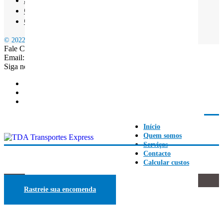
Contacto
Calcular custos
© 2022 TDA EXPRESS | Estafetas Expressos em Lisboa
Fale Connosco: +351 968 165 196
Email: geral.transportestda@gmail.com
Siga nossas redes
Início
Quem somos
Serviços
Contacto
Calcular custos
BLOG
Rastreie sua encomenda