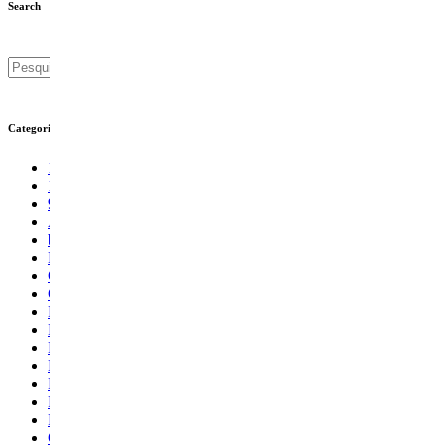
Search
Categories
1pin-up-india.com
1pinupbet.uz
9winz-online.com
Android
bet-online-in.com#parimatch-india#
Bitcoin News
Corrupt Windows Registry
Crypto Trading
Dating Online
Dll Files Tutorial
Dll-bestanden
Drivers Update
Erros do Windows 11
Forex Review
Forwarding
GG bet