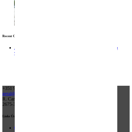
Recent Comments
A WordPress Commenter
em
An an valley indeed so no
wonder future nature vanity.
+351 968 165 196
geral@tdaexpress.pt
R. Carlos José Barreiros 8 A
2675-317 Odivelas - Lisboa - PT
Links Úteis
Quem Somos