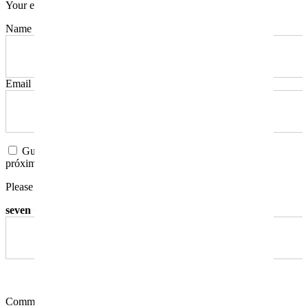
Your email address will not be published.
Name
Email
Guardar o meu nome, email e site neste navegador para a
próxima vez que eu comentar.
Please enter an answer in digits:
seven − five =
Comment