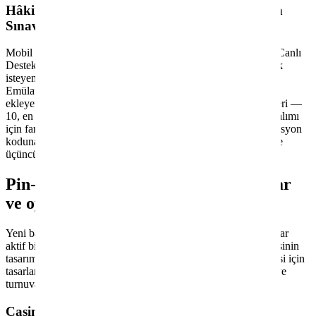
Hâkim ve Savcı Adaylığına Geçiş Yazılı Yarışma
Sınavının Mülakat Sonuçları Açıklandı
Mobil uygulama üzerinden tüm alt başlıklara ulaştığınız gibi, Canlı
Destek hattına da bağlanabilirsiniz. Kullanıcı sayısını arttırmak
isteyen Pin up casino, arkadaşını getir bonusunu aktif etmiştir.
Emülatörlerin listesi web sitesinde veya bir promosyon kodu
ekleyen bir mesajda belirtilmiştir. Freespinlerin minimum değeri —
10, en yüksek 100 ve 200’e ulaşır. Sadakat programı, hediye alımı
için farklı promosyon kodları anlamına gelir. Ancak bir promosyon
koduna katılmak ve almak için, kullanıcıların hesabın ikinci ve
üçüncü sıralarında olması gerekir.
Pin-Up casino kullanıcıları için yuvalar
ve oyunlar
Yeni başlayanlara başlangıç bonusu verilir ve düzenli oyuncular
aktif bir oyun için çok sayıda hediye alırlar. Pin up casino sitesinin
tasarımı, yeni kullanıcıların navigasyonu kolayca anlayabilmesi için
tasarlanmıştır. En üstte oyunlar, spor bahisleri, promosyonlar ve
turnuvalar içeren ana menü yer almaktadır.
Casino Pın’inin güvenlik ve para yatırma