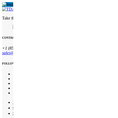
Take the complexity out of customs Freight Solutions with customs b
CONTACT INFO
+1 (850) 344 0 66
sales@qesco.co.uk
FOLLOW US
Início
Quem somos
Serviços