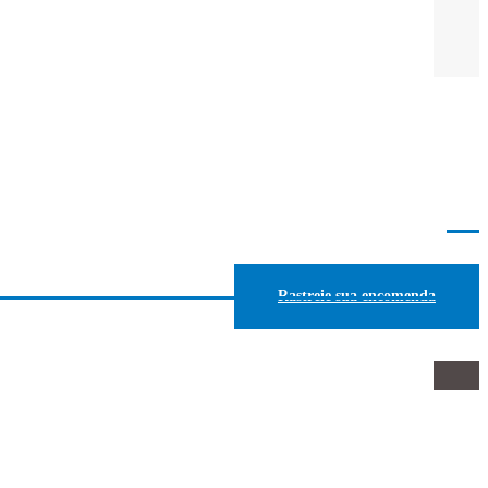
Rastreie sua encomenda