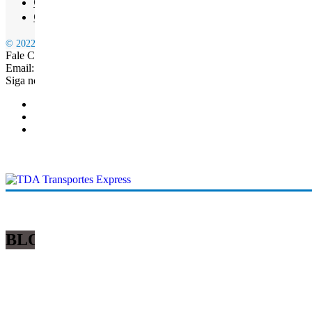
Contacto
Calcular custos
© 2022 TDA EXPRESS | Estafetas Expressos em Lisboa
Fale Connosco: +351 968 165 196
Email: geral.transportestda@gmail.com
Siga nossas redes
BLOG