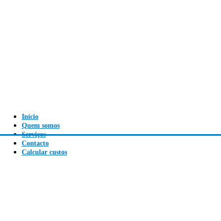
Início
Quem somos
Serviços
Contacto
Calcular custos